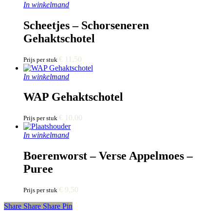
In winkelmand
Scheetjes – Schorseneren
Gehaktschotel
€
11,50
Prijs per stuk
In winkelmand
WAP Gehaktschotel
€
10,00
Prijs per stuk
In winkelmand
Boerenworst – Verse Appelmoes –
Puree
€
9,50
Prijs per stuk
Share
Share
Share
Share
Pin