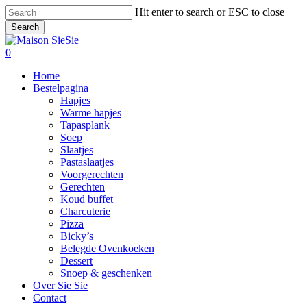
Skip
Hit enter to search or ESC to close
to
Search
main
Close
content
Search
0
Menu
Home
Bestelpagina
Hapjes
Warme hapjes
Tapasplank
Soep
Slaatjes
Pastaslaatjes
Voorgerechten
Gerechten
Koud buffet
Charcuterie
Pizza
Bicky’s
Belegde Ovenkoeken
Dessert
Snoep & geschenken
Over Sie Sie
Contact