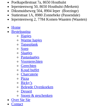
Poelkapellestraat 7a, 8650 Houthulst
Iepersteenweg 50, 8650 Houthulst (Merkem)
Diksmuidseweg 504, 8904 Ieper (Boezinge)
Statiestraat 1A, 8980 Zonnebeke (Passendale)
Iepersteenweg 2, 7784 Komen-Waasten (Waasten)
Close
Home
Menu
Bestelpagina
Hapjes
Warme hapjes
Tapasplank
Soep
Slaatjes
Pastaslaatjes
Voorgerechten
Gerechten
Koud buffet
Charcuterie
Pizza
Bicky’s
Belegde Ovenkoeken
Dessert
Snoep & geschenken
Over Sie Sie
Contact