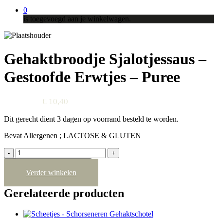
0
is toegevoegd aan je winkelwagen.
Gehaktbroodje Sjalotjessaus –
Gestoofde Erwtjes – Puree
€
10,40
Prijs per stuk
Dit gerecht dient 3 dagen op voorrand besteld te worden.
Bevat Allergenen ; LACTOSE & GLUTEN
Gehaktbroodje
Sjalotjessaus
Toevoegen aan winkelwagen
-
Verder winkelen
Gestoofde
Erwtjes
Gerelateerde producten
-
Puree
aantal