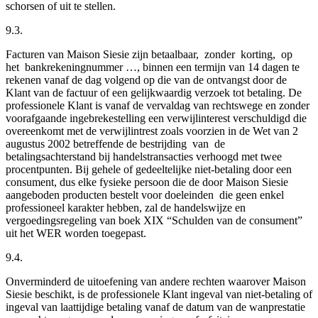
schorsen of uit te stellen.
9.3.
Facturen van Maison Siesie zijn betaalbaar, zonder korting, op
het bankrekeningnummer
…
, binnen een termijn van 14 dagen te
rekenen vanaf de dag volgend op die van de ontvangst door de
Klant van de factuur of een gelijkwaardig verzoek tot betaling. De
professionele Klant is vanaf de vervaldag van rechtswege en zonder
voorafgaande ingebrekestelling een verwijlinterest verschuldigd die
overeenkomt met de verwijlintrest zoals voorzien in de Wet van 2
augustus 2002 betreffende de bestrijding van de
betalingsachterstand bij handelstransacties verhoogd met twee
procentpunten. Bij gehele of gedeeltelijke niet-betaling door een
consument, dus elke fysieke persoon die de door Maison Siesie
aangeboden producten bestelt voor doeleinden die geen enkel
professioneel karakter hebben, zal de handelswijze en
vergoedingsregeling van boek XIX “Schulden van de consument”
uit het WER worden toegepast.
9.4.
Onverminderd de uitoefening van andere rechten waarover Maison
Siesie beschikt, is de professionele Klant ingeval van niet-betaling of
ingeval van laattijdige betaling vanaf de datum van de wanprestatie