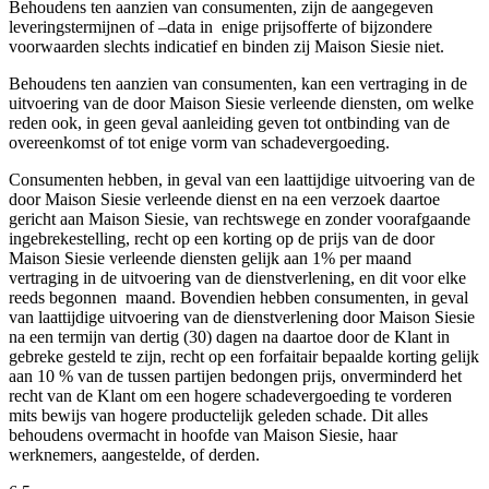
Behoudens ten aanzien van consumenten, zijn de aangegeven
leveringstermijnen of –data in enige prijsofferte of bijzondere
voorwaarden slechts indicatief en binden zij Maison Siesie niet.
Behoudens ten aanzien van consumenten, kan een vertraging in de
uitvoering van de door Maison Siesie verleende diensten, om welke
reden ook, in geen geval aanleiding geven tot ontbinding van de
overeenkomst of tot enige vorm van schadevergoeding.
Consumenten hebben, in geval van een laattijdige uitvoering van de
door Maison Siesie verleende dienst en na een verzoek daartoe
gericht aan Maison Siesie, van rechtswege en zonder voorafgaande
ingebrekestelling, recht op een korting op de prijs van de door
Maison Siesie verleende diensten gelijk aan 1% per maand
vertraging in de uitvoering van de dienstverlening, en dit voor elke
reeds begonnen maand. Bovendien hebben consumenten, in geval
van laattijdige uitvoering van de dienstverlening door Maison Siesie
na een termijn van dertig (30) dagen na daartoe door de Klant in
gebreke gesteld te zijn, recht op een forfaitair bepaalde korting gelijk
aan 10 % van de tussen partijen bedongen prijs, onverminderd het
recht van de Klant om een hogere schadevergoeding te vorderen
mits bewijs van hogere productelijk geleden schade. Dit alles
behoudens overmacht in hoofde van Maison Siesie, haar
werknemers, aangestelde, of derden.