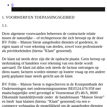
0
is toegevoegd aan je winkelwagen.
1. VOORWERP EN TOEPASSINGSGEBIED
1.1.
Deze algemene voorwaarden beheersen de contractuele relatie
tussen de natuurlijke – of rechtspersoon die zich beroept op de door
BV Frilin – Maison Siesie aangeboden diensten of goederen, in
eigen naam of voor rekening van derden, zowel voor professionele
als privédoeleinden (hierna “Klant” genoemd).
De klant zal steeds deze zijn die de opdracht plaatst. Geen beroep op
sterkmaking of handelen voor rekening van een derde wordt
aanvaard. De klant zal aldus ook steeds de factuur ontvangen op
diens naam; facturen worden nimmer op loutere vraag op een andere
partij geplaatst maar steeds gericht aan de klant.
BV Frilin – Maison Siesie is ingeschreven in de Kruispuntbank der
Ondernemingen met ondernemingsnummer BE0524.676.958 met
maatschappelijke zetel gevestigd te Veurnestraat (P) 46/A, 8600
Diksmuide handeldrijvende onder de handelsnaam “Maison Siesie”
en biedt haar klanten (hierna: “Klant” genoemd) via een e-
commerce webpagina de mogelijkheid om de aangeboden diensten