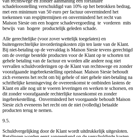
van rechtswege en zonder aanmaning een forfaitaire
schadeloosstelling verschuldigd van 10% op het betrokken bedrag,
met een minimum van 50 euro per factuur onverminderd het
toekennen van respijttermijnen en onverminderd het recht van
Maison Siesie om een hogere schadevergoeding te vorderen mits
bewijs van hogere productelijk geleden schade.
Alle gerechtelijke (voor zover wettelijk toegelaten) en
buitengerechtelijke invorderingskosten zijn ten laste van de Klant.
Bij niet-betaling op de vervaldag is Maison Siesie tevens gerechtigd
om de overige bestelde producten voor de Klant op te schorten tot
gehele betaling van de factuur en worden alle andere nog niet
vervallen schuldvorderingen op de Klant van rechtswege en zonder
voorafgaande ingebrekestelling opeisbaar. Maison Siesie behoudt
zich eveneens het recht om bij gehele of niet gehele niet-betaling na
schriftelijke kennisgeving de overeenkomst te ontbinden lastens de
Klant en alle nog uit te voeren leveringen en werken te schorsen, en
dit zonder voorafgaande rechterlijke tussenkomst en zonder
ingebrekestelling. Onverminderd het voorgaande behoudt Maison
Siesie zich eveneens het recht om de niet (volledig) betaalde
producten terug te nemen.
9.5.
Schuldvergelijking door de Klant wordt uitdrukkelijk uitgesloten.
Betalingen worden eerst aangerekend op de verschuldigde kosten,