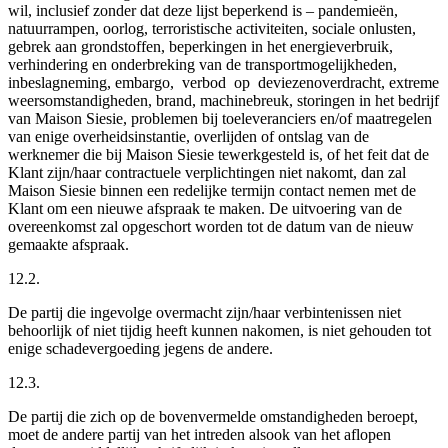
wil, inclusief zonder dat deze lijst beperkend is – pandemieën,
natuurrampen, oorlog, terroristische activiteiten, sociale onlusten,
gebrek aan grondstoffen, beperkingen in het energieverbruik,
verhindering en onderbreking van de transportmogelijkheden,
inbeslagneming, embargo, verbod op deviezenoverdracht, extreme
weersomstandigheden, brand, machinebreuk, storingen in het bedrijf
van Maison Siesie, problemen bij toeleveranciers en/of maatregelen
van enige overheidsinstantie, overlijden of ontslag van de
werknemer die bij Maison Siesie tewerkgesteld is, of het feit dat de
Klant zijn/haar contractuele verplichtingen niet nakomt, dan zal
Maison Siesie binnen een redelijke termijn contact nemen met de
Klant om een nieuwe afspraak te maken. De uitvoering van de
overeenkomst zal opgeschort worden tot de datum van de nieuw
gemaakte afspraak.
12.2.
De partij die ingevolge overmacht zijn/haar verbintenissen niet
behoorlijk of niet tijdig heeft kunnen nakomen, is niet gehouden tot
enige schadevergoeding jegens de andere.
12.3.
De partij die zich op de bovenvermelde omstandigheden beroept,
moet de andere partij van het intreden alsook van het aflopen