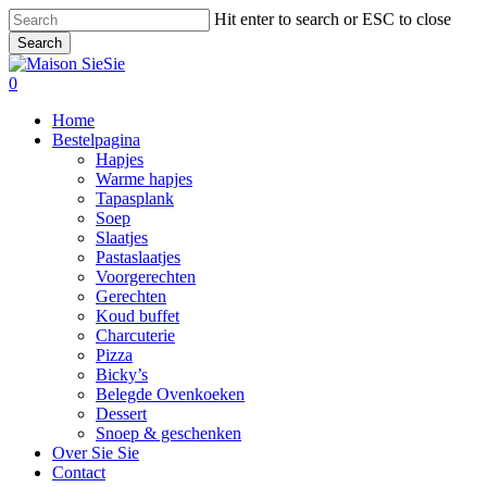
Skip
Hit enter to search or ESC to close
to
Search
main
Close
content
Search
0
Menu
Home
Bestelpagina
Hapjes
Warme hapjes
Tapasplank
Soep
Slaatjes
Pastaslaatjes
Voorgerechten
Gerechten
Koud buffet
Charcuterie
Pizza
Bicky’s
Belegde Ovenkoeken
Dessert
Snoep & geschenken
Over Sie Sie
Contact