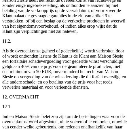
Maison Siesie heeft het recht de overeenkomst van rechtswege en
zonder enige ingebrekestelling, als ontbonden te aanzien bij niet-
betaling van de verkoopprijs op de vervaldatum, of voor zover de
Klant nalaat de gevraagde garanties in de zin van artikel 9 te
verstrekken, of bij een beslag op de verkochte producten in weerwil
van het eigendomsvoorbehoud, of indien alles erop wijst dat de
Klant zijn verplichtingen niet zal naleven.
11.2.
Als de overeenkomst (geheel of gedeeltelijk) wordt verbroken door
of wordt ontbonden lastens de Klant is de Klant aan Maison Siesie
een forfaitaire schadevergoeding voor gederfde winst verschuldigd
gelijk aan 40% van de prijs voor de geannuleerde producten, met
een minimum van 50 EUR, onverminderd het recht van Maison
Siesie op vergoeding van de winstderving die dit forfait overstijgt en
alle andere schade, en op betaling van de prijs voor het reeds
verwerkte materiaal en voor verleende diensten.
12. OVERMACHT
12.1.
Indien Maison Siesie belet zou zijn om de bestellingen waarvoor de
overeenkomst werd afgesloten, uit te voeren of te voltooien, omwille
van eender welke gebeurtenis, om redenen onafhankelijk van haar