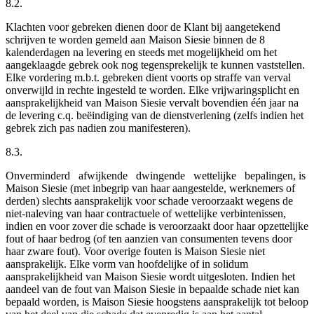
8.2.
Klachten voor gebreken dienen door de Klant bij aangetekend
schrijven te worden gemeld aan Maison Siesie binnen de 8
kalenderdagen na levering en steeds met mogelijkheid om het
aangeklaagde gebrek ook nog tegensprekelijk te kunnen vaststellen.
Elke vordering m.b.t. gebreken dient voorts op straffe van verval
onverwijld in rechte ingesteld te worden. Elke vrijwaringsplicht en
aansprakelijkheid van Maison Siesie vervalt bovendien één jaar na
de levering c.q. beëindiging van de dienstverlening (zelfs indien het
gebrek zich pas nadien zou manifesteren).
8.3.
Onverminderd afwijkende dwingende wettelijke bepalingen, is
Maison Siesie (met inbegrip van haar aangestelde, werknemers of
derden) slechts aansprakelijk voor schade veroorzaakt wegens de
niet-naleving van haar contractuele of wettelijke verbintenissen,
indien en voor zover die schade is veroorzaakt door haar opzettelijke
fout of haar bedrog (of ten aanzien van consumenten tevens door
haar zware fout). Voor overige fouten is Maison Siesie niet
aansprakelijk. Elke vorm van hoofdelijke of in solidum
aansprakelijkheid van Maison Siesie wordt uitgesloten. Indien het
aandeel van de fout van Maison Siesie in bepaalde schade niet kan
bepaald worden, is Maison Siesie hoogstens aansprakelijk tot beloop