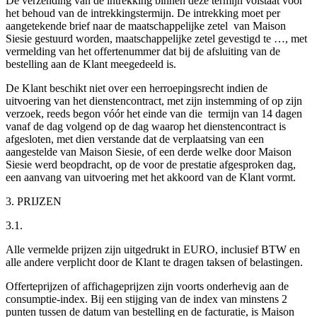
De verzending van de intrekking binnen deze termijn volstaat voor
het behoud van de intrekkingstermijn. De intrekking moet per
aangetekende brief naar de maatschappelijke zetel van Maison
Siesie gestuurd worden, maatschappelijke zetel gevestigd te …, met
vermelding van het offertenummer dat bij de afsluiting van de
bestelling aan de Klant meegedeeld is.
De Klant beschikt niet over een herroepingsrecht indien de
uitvoering van het dienstencontract, met zijn instemming of op zijn
verzoek, reeds begon vóór het einde van die termijn van 14 dagen
vanaf de dag volgend op de dag waarop het dienstencontract is
afgesloten, met dien verstande dat de verplaatsing van een
aangestelde van Maison Siesie, of een derde welke door Maison
Siesie werd beopdracht, op de voor de prestatie afgesproken dag,
een aanvang van uitvoering met het akkoord van de Klant vormt.
3. PRIJZEN
3.1.
Alle vermelde prijzen zijn uitgedrukt in EURO, inclusief BTW en
alle andere verplicht door de Klant te dragen taksen of belastingen.
Offerteprijzen of affichageprijzen zijn voorts onderhevig aan de
consumptie-index. Bij een stijging van de index van minstens 2
punten tussen de datum van bestelling en de facturatie, is Maison