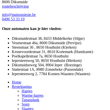
8600 Diksmuide
routebeschrijving
info@maisonsiesie.be
0496 53 33 19
Onze automaten kan je hier vinden:
Diksmuidestraat 38, 8433 Middelkerke (Slijpe)
Veurnestraat 46a, 8600 Diksmuide (Pervijze)
Steenstraat 36 , 8650 Houthulst (Klerken)
Kronevoordestraat 31, 8610 Kortemark (Handzame)
Poelkapellestraat 7a, 8650 Houthulst
Iepersteenweg 50, 8650 Houthulst (Merkem)
Diksmuidseweg 504, 8904 Ieper (Boezinge)
Statiestraat 1A, 8980 Zonnebeke (Passendale)
Iepersteenweg 2, 7784 Komen-Waasten (Waasten)
Close
Home
Menu
Bestelpagina
Hapjes
Warme hapjes
Tapasplank
Soep
Slaatjes