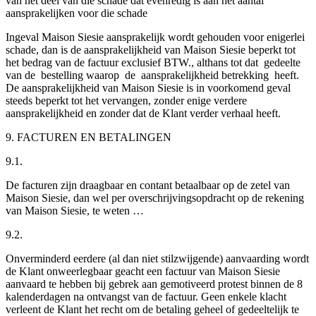
van het deel van die schade dat evenredig is aan het aantal
aansprakelijken voor die schade
Ingeval Maison Siesie aansprakelijk wordt gehouden voor enigerlei
schade, dan is de aansprakelijkheid van Maison Siesie beperkt tot
het bedrag van de factuur exclusief BTW., althans tot dat gedeelte
van de bestelling waarop de aansprakelijkheid betrekking heeft.
De aansprakelijkheid van Maison Siesie is in voorkomend geval
steeds beperkt tot het vervangen, zonder enige verdere
aansprakelijkheid en zonder dat de Klant verder verhaal heeft.
9. FACTUREN EN BETALINGEN
9.1.
De facturen zijn draagbaar en contant betaalbaar op de zetel van
Maison Siesie, dan wel per overschrijvingsopdracht op de rekening
van Maison Siesie, te weten
…
9.2.
Onverminderd eerdere (al dan niet stilzwijgende) aanvaarding wordt
de Klant onweerlegbaar geacht een factuur van Maison Siesie
aanvaard te hebben bij gebrek aan gemotiveerd protest binnen de 8
kalenderdagen na ontvangst van de factuur. Geen enkele klacht
verleent de Klant het recht om de betaling geheel of gedeeltelijk te